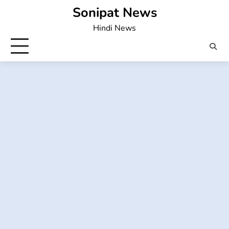
Skip
Sonipat News
to
Hindi News
content