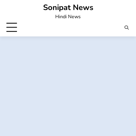
Skip
Sonipat News
to
Hindi News
content