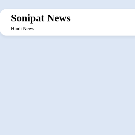
Skip
to
Sonipat News
content
Hindi News