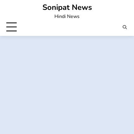
Skip
Sonipat News
to
Hindi News
content