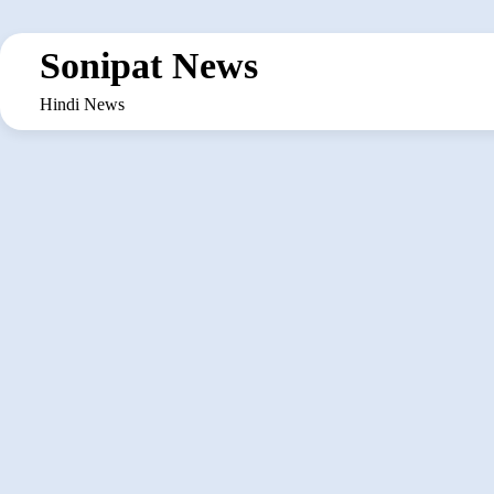
Skip
to
Sonipat News
content
Hindi News