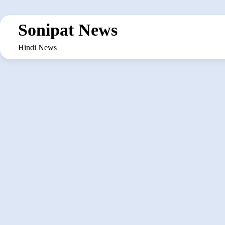
Skip
to
Sonipat News
content
Hindi News