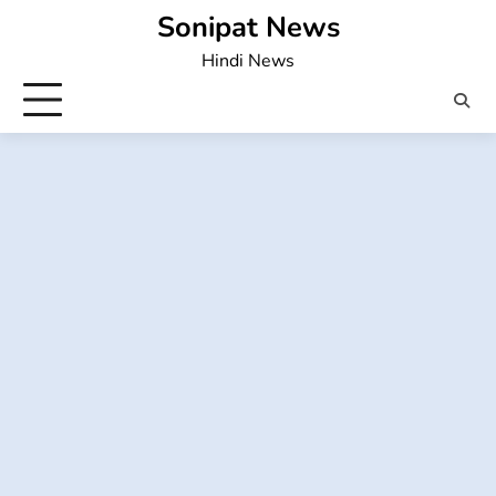
Skip
Sonipat News
to
Hindi News
content