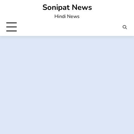
Skip
Sonipat News
to
Hindi News
content