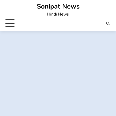
Skip
Sonipat News
to
Hindi News
content