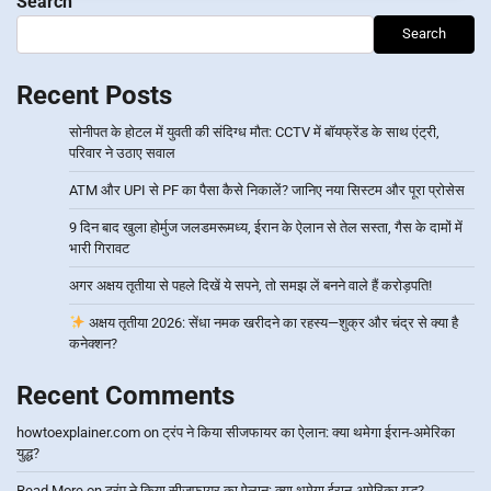
Search
Search
Recent Posts
सोनीपत के होटल में युवती की संदिग्ध मौत: CCTV में बॉयफ्रेंड के साथ एंट्री,
परिवार ने उठाए सवाल
ATM और UPI से PF का पैसा कैसे निकालें? जानिए नया सिस्टम और पूरा प्रोसेस
9 दिन बाद खुला होर्मुज जलडमरूमध्य, ईरान के ऐलान से तेल सस्ता, गैस के दामों में
भारी गिरावट
अगर अक्षय तृतीया से पहले दिखें ये सपने, तो समझ लें बनने वाले हैं करोड़पति!
अक्षय तृतीया 2026: सेंधा नमक खरीदने का रहस्य—शुक्र और चंद्र से क्या है
कनेक्शन?
Recent Comments
howtoexplainer.com
on
ट्रंप ने किया सीजफायर का ऐलान: क्या थमेगा ईरान-अमेरिका
युद्ध?
Read More
on
ट्रंप ने किया सीजफायर का ऐलान: क्या थमेगा ईरान-अमेरिका युद्ध?