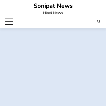
Skip
Sonipat News
to
Hindi News
content