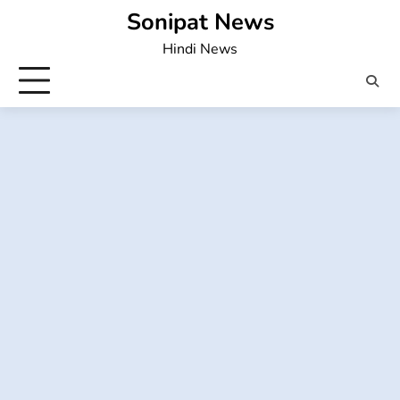
Skip
Sonipat News
to
Hindi News
content