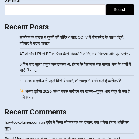
Search
Search
Recent Posts
सोनीपत के होटल में युवती की संदिग्ध मौत: CCTV में बॉयफ्रेंड के साथ एंट्री,
परिवार ने उठाए सवाल
ATM और UPI से PF का पैसा कैसे निकालें? जानिए नया सिस्टम और पूरा प्रोसेस
9 दिन बाद खुला होर्मुज जलडमरूमध्य, ईरान के ऐलान से तेल सस्ता, गैस के दामों में
भारी गिरावट
अगर अक्षय तृतीया से पहले दिखें ये सपने, तो समझ लें बनने वाले हैं करोड़पति!
अक्षय तृतीया 2026: सेंधा नमक खरीदने का रहस्य—शुक्र और चंद्र से क्या है
कनेक्शन?
Recent Comments
howtoexplainer.com
on
ट्रंप ने किया सीजफायर का ऐलान: क्या थमेगा ईरान-अमेरिका
युद्ध?
Read More
on
ट्रंप ने किया सीजफायर का ऐलान: क्या थमेगा ईरान-अमेरिका युद्ध?