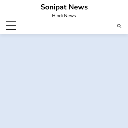
Skip
Sonipat News
to
Hindi News
content