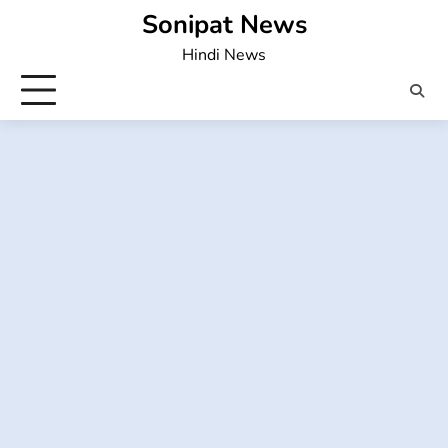
Skip
Sonipat News
to
Hindi News
content