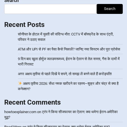
Search
Search
Recent Posts
सोनीपत के होटल में युवती की संदिग्ध मौत: CCTV में बॉयफ्रेंड के साथ एंट्री,
परिवार ने उठाए सवाल
ATM और UPI से PF का पैसा कैसे निकालें? जानिए नया सिस्टम और पूरा प्रोसेस
9 दिन बाद खुला होर्मुज जलडमरूमध्य, ईरान के ऐलान से तेल सस्ता, गैस के दामों में
भारी गिरावट
अगर अक्षय तृतीया से पहले दिखें ये सपने, तो समझ लें बनने वाले हैं करोड़पति!
अक्षय तृतीया 2026: सेंधा नमक खरीदने का रहस्य—शुक्र और चंद्र से क्या है
कनेक्शन?
Recent Comments
howtoexplainer.com
on
ट्रंप ने किया सीजफायर का ऐलान: क्या थमेगा ईरान-अमेरिका
युद्ध?
Read More
on
ट्रंप ने किया सीजफायर का ऐलान: क्या थमेगा ईरान-अमेरिका युद्ध?