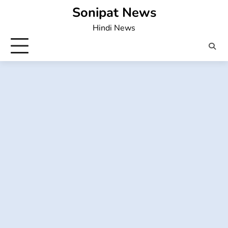
Skip
Sonipat News
to
Hindi News
content