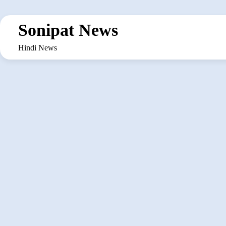
Skip
to
Sonipat News
content
Hindi News