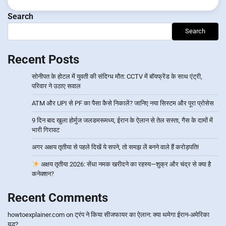
Search
Search
Recent Posts
सोनीपत के होटल में युवती की संदिग्ध मौत: CCTV में बॉयफ्रेंड के साथ एंट्री,
परिवार ने उठाए सवाल
ATM और UPI से PF का पैसा कैसे निकालें? जानिए नया सिस्टम और पूरा प्रोसेस
9 दिन बाद खुला होर्मुज जलडमरूमध्य, ईरान के ऐलान से तेल सस्ता, गैस के दामों में
भारी गिरावट
अगर अक्षय तृतीया से पहले दिखें ये सपने, तो समझ लें बनने वाले हैं करोड़पति!
अक्षय तृतीया 2026: सेंधा नमक खरीदने का रहस्य—शुक्र और चंद्र से क्या है
कनेक्शन?
Recent Comments
howtoexplainer.com
on
ट्रंप ने किया सीजफायर का ऐलान: क्या थमेगा ईरान-अमेरिका
युद्ध?