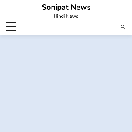
Skip
Sonipat News
to
Hindi News
content