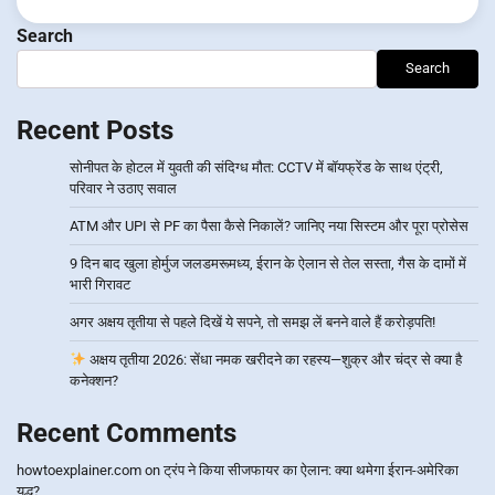
Search
Search
Recent Posts
सोनीपत के होटल में युवती की संदिग्ध मौत: CCTV में बॉयफ्रेंड के साथ एंट्री,
परिवार ने उठाए सवाल
ATM और UPI से PF का पैसा कैसे निकालें? जानिए नया सिस्टम और पूरा प्रोसेस
9 दिन बाद खुला होर्मुज जलडमरूमध्य, ईरान के ऐलान से तेल सस्ता, गैस के दामों में
भारी गिरावट
अगर अक्षय तृतीया से पहले दिखें ये सपने, तो समझ लें बनने वाले हैं करोड़पति!
अक्षय तृतीया 2026: सेंधा नमक खरीदने का रहस्य—शुक्र और चंद्र से क्या है
कनेक्शन?
Recent Comments
howtoexplainer.com
on
ट्रंप ने किया सीजफायर का ऐलान: क्या थमेगा ईरान-अमेरिका
युद्ध?