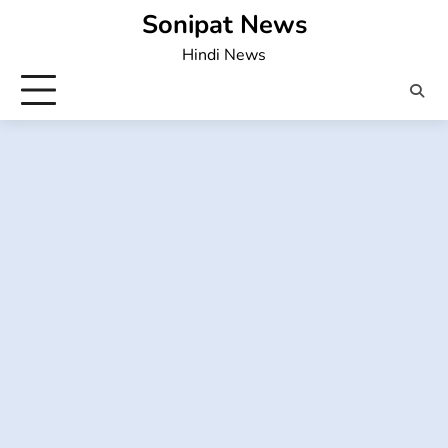
Skip
Sonipat News
to
Hindi News
content