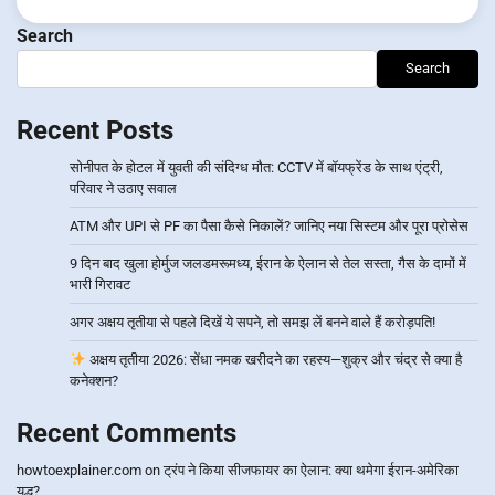
Search
Search
Recent Posts
सोनीपत के होटल में युवती की संदिग्ध मौत: CCTV में बॉयफ्रेंड के साथ एंट्री,
परिवार ने उठाए सवाल
ATM और UPI से PF का पैसा कैसे निकालें? जानिए नया सिस्टम और पूरा प्रोसेस
9 दिन बाद खुला होर्मुज जलडमरूमध्य, ईरान के ऐलान से तेल सस्ता, गैस के दामों में
भारी गिरावट
अगर अक्षय तृतीया से पहले दिखें ये सपने, तो समझ लें बनने वाले हैं करोड़पति!
अक्षय तृतीया 2026: सेंधा नमक खरीदने का रहस्य—शुक्र और चंद्र से क्या है
कनेक्शन?
Recent Comments
howtoexplainer.com
on
ट्रंप ने किया सीजफायर का ऐलान: क्या थमेगा ईरान-अमेरिका
युद्ध?