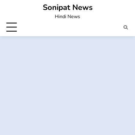
Skip
Sonipat News
to
Hindi News
content