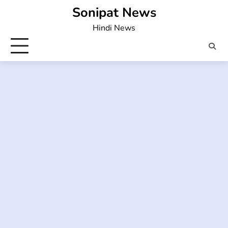
Skip
Sonipat News
to
Hindi News
content