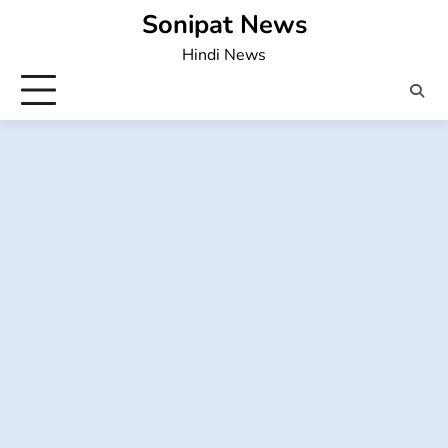
Skip
Sonipat News
to
Hindi News
content