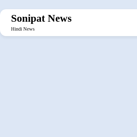
Skip
to
Sonipat News
content
Hindi News