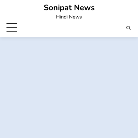
Skip
Sonipat News
to
Hindi News
content