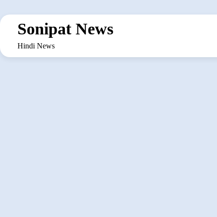
Skip
to
Sonipat News
content
Hindi News