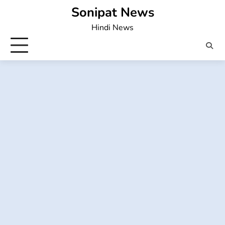
Skip
Sonipat News
to
Hindi News
content