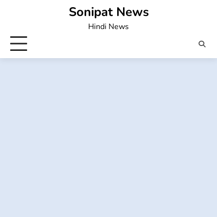
Skip
Sonipat News
to
Hindi News
content