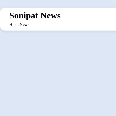
Skip
to
Sonipat News
content
Hindi News