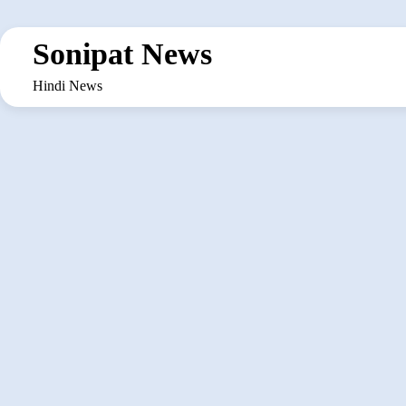
Skip
to
Sonipat News
content
Hindi News