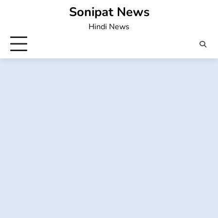
Skip
Sonipat News
to
Hindi News
content