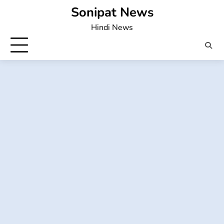
Skip
Sonipat News
to
Hindi News
content