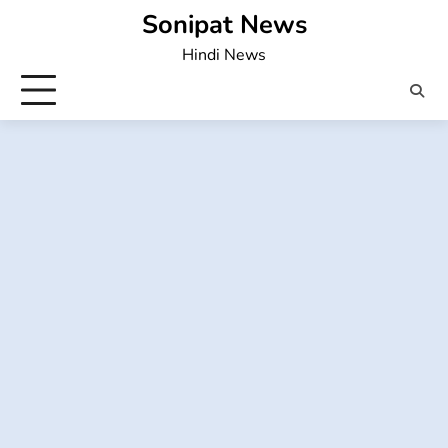
Skip
Sonipat News
to
Hindi News
content