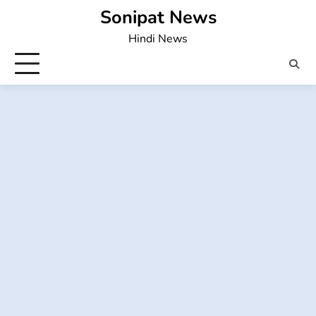
Skip
Sonipat News
to
Hindi News
content