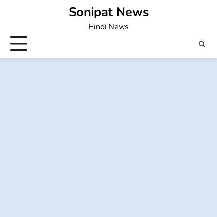
Skip
Sonipat News
to
Hindi News
content