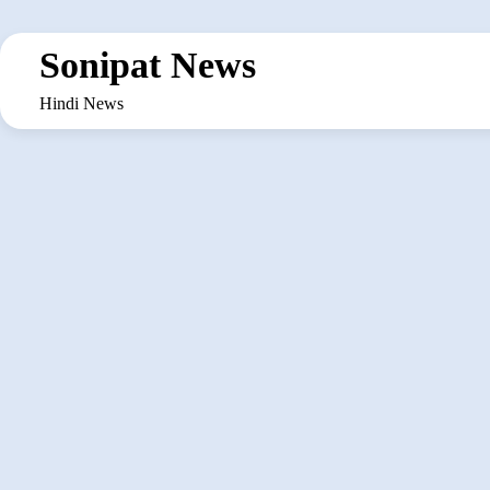
Skip
to
Sonipat News
content
Hindi News