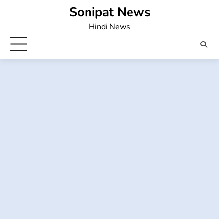
Skip
Sonipat News
to
Hindi News
content