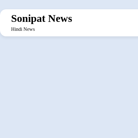
Skip
to
Sonipat News
content
Hindi News