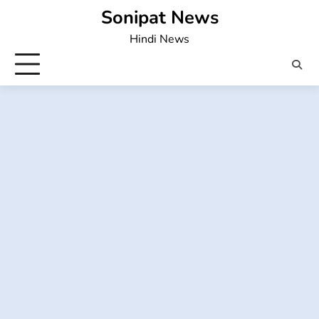
Skip
Sonipat News
to
Hindi News
content