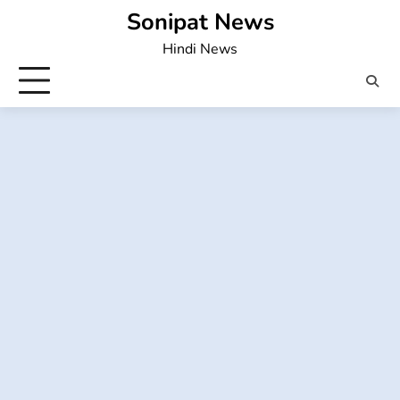
Skip
Sonipat News
to
Hindi News
content