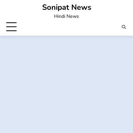
Skip
Sonipat News
to
Hindi News
content