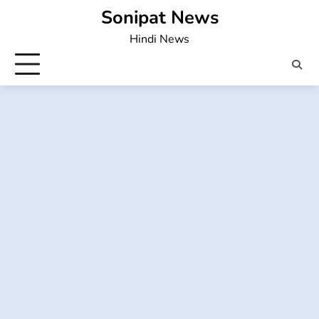
Skip
Sonipat News
to
Hindi News
content