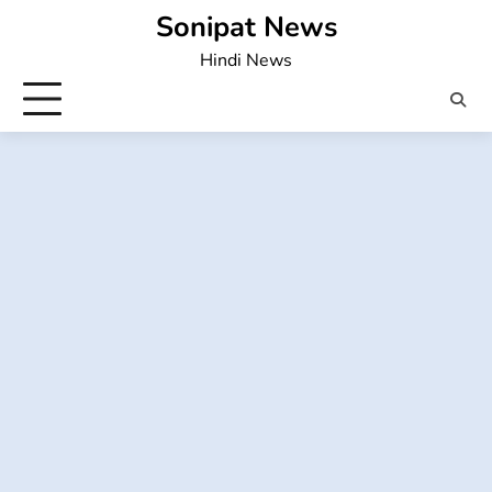
Skip
Sonipat News
to
Hindi News
content