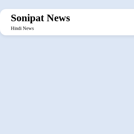
Skip
to
Sonipat News
content
Hindi News